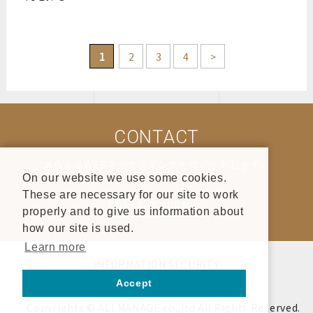
1
2
3
4
>
CONTACT
あらゆるWEBマーケティングをサポートします。
On our website we use some cookies.
These are necessary for our site to work
CONTACT FORM
properly and to give us information about
how our site is used.
Learn more
INFORMATION SECURITY
PRIVACY POLICY
SITEMAP
Accept
Copyrights © ALLMANAGE co.,ltd All Rights Reserved.