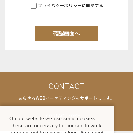
プライバシーポリシーに同意する
個人情報の安全管理について
当サイトは、取り扱う個人情報の漏えい、滅失またはき損の
防止その他の個人情報の安全管理のために必要かつ適切な措
置を講じます。
個人情報の委託について
当サイトは、個人情報の取り扱いの全部または一部を第三者
に委託する場合は、当該第三者について厳正な調査を行い、
取り扱いを委託された個人情報の安全管理が図られるよう当
該第三者に対する必要かつ適切な監督を行います。
CONTACT
個人情報の第三者提供について
当サイトは、個人情報保護法等の法令に定めのある場合を除
あらゆるWEBマーケティングをサポートします。
き、個人情報をあらかじめご本人の同意を得ることなく、第
三者に提供致しません。
CONTACT FORM
On our website we use some cookies.
These are necessary for our site to work
個人情報の開示・訂正等について
properly and to give us information about