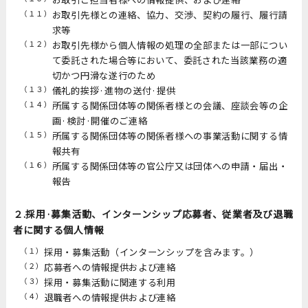
（１１）
お取引先様との連絡、協力、交渉、契約の履行、履行請
求等
（１２）
お取引先様から個人情報の処理の全部または一部につい
て委託された場合等において、委託された当該業務の適
切かつ円滑な遂行のため
（１３）
儀礼的挨拶·進物の送付·提供
（１４）
所属する関係団体等の関係者様との会議、座談会等の企
画·検討·開催のご連絡
（１５）
所属する関係団体等の関係者様への事業活動に関する情
報共有
（１６）
所属する関係団体等の官公庁又は団体への申請・届出・
報告
２.採用·募集活動、インターンシップ応募者、従業者及び退職
者に関する個人情報
（１）
採用・募集活動（インターンシップを含みます。）
（２）
応募者への情報提供および連絡
（３）
採用・募集活動に関連する利用
（４）
退職者への情報提供および連絡