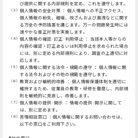
び提供に関する内部規則を定め、これを遵守します。
（３）
個人情報の安全対策 ： 個人情報への不正アクセス、
個人情報の紛失、破壊、改ざんおよび漏洩などに関す
る万全の予防措置を講じます。万ーの問題発生時には
速やかな是正対策を実施します。
（４）
個人情報の確認·訂正·利用停止 ： 当該本人等からの
内容の確認・訂正あるいは利用停止を求められた場合
には、別に定める内部規則により、調査の上適切に対
応します。
（５）
個人情報に関する法令・規範の遵守 ： 個人情報に関
する法令およびその他の規範を遵守します。
（６）
教育および継続的改善 ： 個人情報保護体制を適切に
維持するため、従業員の教育・研修を徹底し、内部規
則を継続的に見直し、改善します。
（７）
個人情報の提供·開示 ： 情報の提供·開示に関して
は、別に定めます。
（８）
苦情相談窓口 ：個人情報に関するお問い合わせは、
以下の窓口をご利用下さい。