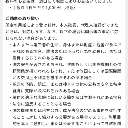
数料のお支払は、窓口にて現金によりお支払いください。
手数料 1枚当たり1,000円（税込）
ご請求の取り扱い
所定の用紙により受け付け、本人確認、代理人確認ができた
ときは、対応します。なお、以下の場合は開示等の求めに応
じられない場合があります。
本人または第三者の生命、身体または財産に危害が及ぶお
それのある場合、違法または不当な行為を助長し、または
誘発するおそれのある場合
国の安全が害されるおそれ、他国もしくは国際機関との信
頼関係が損なわれるおそれ、または他国もしくは国際機関
との交渉上不利益を被るおそれのある場合
犯罪の予防、鎮圧、または捜査その他の公共の安全と秩序
維持に支障が及ぶおそれのある場合
業務の適正な実施に著しい支障を及ぼすおそれがある場合
法令に違反することとなる場合
国の機関または地方公共団体が法令の定める事務を遂行す
ることに対して協力する必要がある場合であって、利用目
的を本人に通知し、または公表することによって当該事務