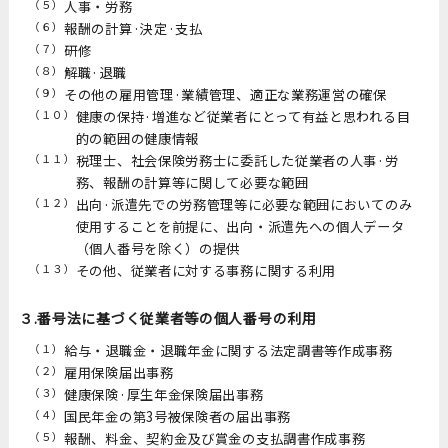
（５）
人事・労務
（６）
報酬の計算·決定·支払
（７）
研修
（８）
解職·退職
（９）
その他の雇用管理·業績管理、適正な業務運営の確保
（１０）
健康の保持·増進など従業者にとって有益と思われる目
的の範囲の健康情報
（１１）
税理士、社会保険労務士に委託した従業者の人事·労
務、報酬の計算等に関して必要な範囲
（１２）
出向·派遣先での労務管理等に必要な範囲においてのみ
使用することを前提に、出向・派遣先への個人データ
（個人番号を除く）の提供
（１３）
その他、従業者に対する事務に関する利用
３.番号法に基づく従業者等の個人番号の利用
（１）
給与・退職金・退職年金に関する法定調書等作成事務
（２）
雇用保険届出事務
（３）
健康保険·厚生年金保険届出事務
（４）
国民年金の第3号被保険者の届出事務
（５）
報酬、料金、契約金及び賞金の支払調書作成事務